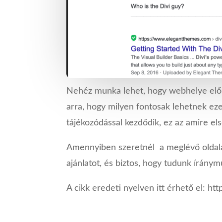
Nehéz munka lehet, hogy webhelye előke
arra, hogy milyen fontosak lehetnek ez
tájékozódással kezdődik, ez az amire els
Amennyiben szeretnél a meglévő oldalad
ajánlatot, és biztos, hogy tudunk íránymu
A cikk eredeti nyelven itt érhető el: h