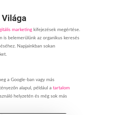
 Világa
gitális marketing
kifejezések megértése.
en is belemerülünk az organikus keresés
edéséhez. Napjainkban sokan
ket.
k meg a Google-ban vagy más
tényezőn alapul, például a
tartalom
használó helyzetén és még sok más