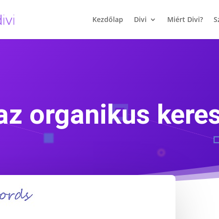
Kezdőlap
Divi
Miért Divi?
S
az organikus kere