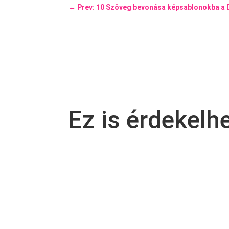
←
Prev: 10 Szöveg bevonása képsablonokba a D
Ez is érdekelh