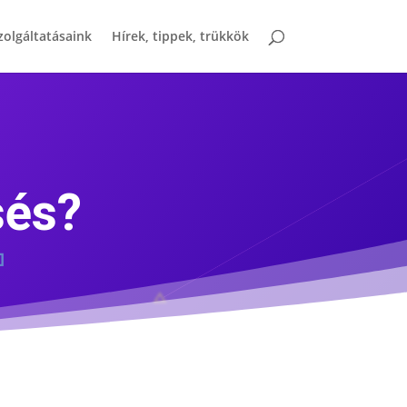
zolgáltatásaink
Hírek, tippek, trükkök
sés?