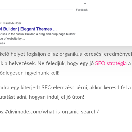
lő helyet foglaljon el az organikus keresési eredmények
ek a helyezések. Ne feledjük, hogy egy jó
SEO
stratégia
a 
ődlegesen figyelnünk kell!
ra egy kiterjedt SEO elemzést kérni, akkor keresd fel 
tatást adni, hogyan indulj el jó úton!
ttps://divimode.com/what-is-organic-search/