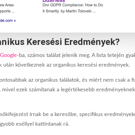
anikus Keresési Eredmények?
 Google
-ba, számos találat jelenik meg. A lista tetején gya
ek után következnek az organikus keresési eredmények.
fontosabbak az organikus találatok, és miért nem csak a f
, mivel ezek számítanak a legértékesebb eredményeknek.
resőkifejezést írnak be a keresőbe, specifikus eredménye
gyobb eséllyel kattintanak rá.