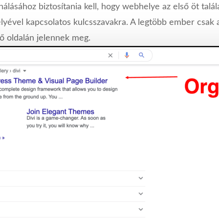
álásához biztosítania kell, hogy webhelye az első öt talál
ével kapcsolatos kulcsszavakra. A legtöbb ember csak az
ő oldalán jelennek meg.