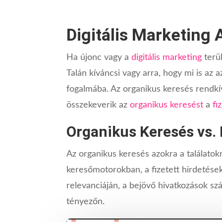
Digitális Marketing
Ha újonc vagy a
digitális marketing
terü
Talán kíváncsi vagy arra, hogy mi is az
fogalmába. Az organikus keresés rendkí
összekeverik az
organikus keresést
a
fi
Organikus Keresés vs. 
Az organikus keresés azokra a találato
keresőmotorokban, a fizetett hirdetése
relevanciáján, a bejövő hivatkozások s
tényezőn.