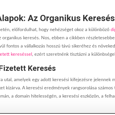
 Alapok: Az Organikus Keresés
letén, előfordulhat, hogy nehézséget okoz a különböző
di
 az organikus keresés. Nos, ebben a cikkben részletesebb
vül fontos a vállalkozás hosszú távú sikeréhez és növek
zetett kereséssel
, ezért szeretnénk tisztázni a különbsége
Fizetett Keresés
kra utal, amelyek egy adott keresési kifejezésre jelenne
ket kizárva. A keresési eredmények rangsorolása számos 
zámán, a domain hitelességén, a keresési eszközön, a fel