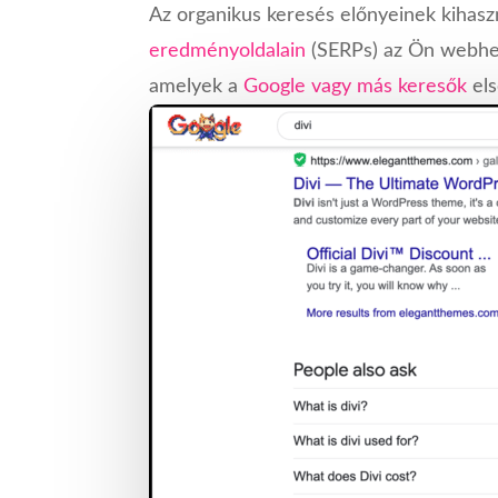
Az organikus keresés előnyeinek kihaszn
eredményoldalain
(SERPs) az Ön webhely
amelyek a
Google vagy más keresők
els