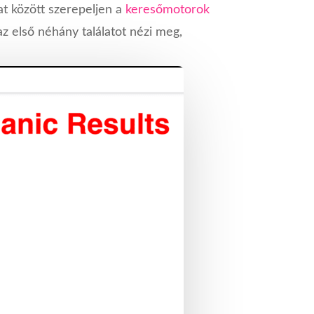
at között szerepeljen a
keresőmotorok
 első néhány találatot nézi meg,