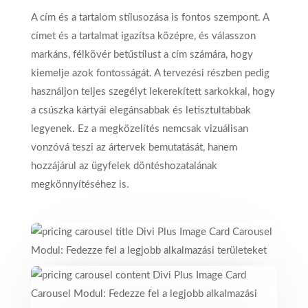
A cím és a tartalom stílusozása is fontos szempont. A
címet és a tartalmat igazítsa középre, és válasszon
markáns, félkövér betűstílust a cím számára, hogy
kiemelje azok fontosságát. A tervezési részben pedig
használjon teljes szegélyt lekerekített sarkokkal, hogy
a csúszka kártyái elegánsabbak és letisztultabbak
legyenek. Ez a megközelítés nemcsak vizuálisan
vonzóvá teszi az ártervek bemutatását, hanem
hozzájárul az ügyfelek döntéshozatalának
megkönnyítéséhez is.