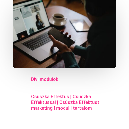
Divi modulok
Csúszka Effektus
|
Csúszka
Effektussal
|
Csúszka Effektust
|
marketing
|
modul
|
tartalom