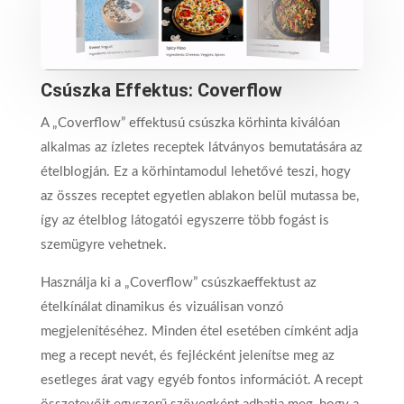
Csúszka Effektus: Coverflow
A „Coverflow” effektusú csúszka körhinta kiválóan
alkalmas az ízletes receptek látványos bemutatására az
ételblogján. Ez a körhintamodul lehetővé teszi, hogy
az összes receptet egyetlen ablakon belül mutassa be,
így az ételblog látogatói egyszerre több fogást is
szemügyre vehetnek.
Használja ki a „Coverflow” csúszkaeffektust az
ételkínálat dinamikus és vizuálisan vonzó
megjelenítéséhez. Minden étel esetében címként adja
meg a recept nevét, és fejlécként jelenítse meg az
esetleges árat vagy egyéb fontos információt. A recept