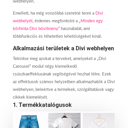
webhelyen.
Emellett, ha még vonzóbbá szeretné tenni a
Divi
webhelyét
, érdemes megfontolni a „
Minden egy
körhinta Divi bővítmény
” használatát, ami
többfunkciós és hihetetlen lehetőségeket kínál.
Alkalmazási területek a Divi webhelyen
Tekintse meg azokat a terveket, amelyeket a „Divi
Carousel” modul négy kiemelkedő
csúszkaeffektusának segítségével hozhat létre. Ezek
az effektusok számos helyzetben alkalmazhatók a Divi
webhelyen, beleértve a termékek, szolgáltatások vagy
cikkek kiemelését.
1.
Termékkatalógusok