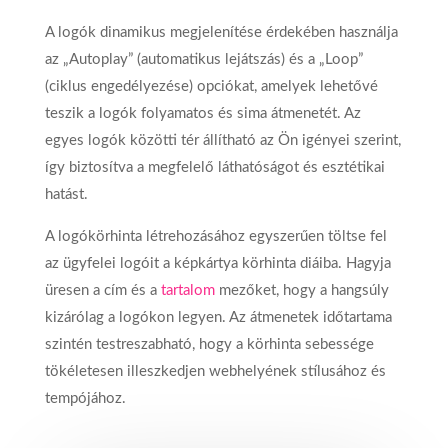
A logók dinamikus megjelenítése érdekében használja
az „Autoplay” (automatikus lejátszás) és a „Loop”
(ciklus engedélyezése) opciókat, amelyek lehetővé
teszik a logók folyamatos és sima átmenetét. Az
egyes logók közötti tér állítható az Ön igényei szerint,
így biztosítva a megfelelő láthatóságot és esztétikai
hatást.
A logókörhinta létrehozásához egyszerűen töltse fel
az ügyfelei logóit a képkártya körhinta diáiba. Hagyja
üresen a cím és a
tartalom
mezőket, hogy a hangsúly
kizárólag a logókon legyen. Az átmenetek időtartama
szintén testreszabható, hogy a körhinta sebessége
tökéletesen illeszkedjen webhelyének stílusához és
tempójához.