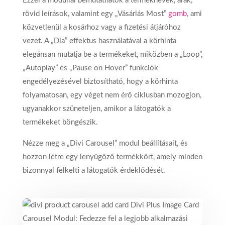
Ezzel a modullal bemutathatók a terméknevek, árak,
rövid leírások, valamint egy „Vásárlás Most”
gomb
, ami
közvetlenül a kosárhoz vagy a fizetési átjáróhoz
vezet. A „Dia” effektus használatával a körhinta
elegánsan mutatja be a termékeket, miközben a „Loop”,
„Autoplay” és „Pause on Hover” funkciók
engedélyezésével biztosítható, hogy a körhinta
folyamatosan, egy véget nem érő ciklusban mozogjon,
ugyanakkor szüneteljen, amikor a látogatók a
termékeket böngészik.
Nézze meg a „Divi Carousel” modul beállításait, és
hozzon létre egy lenyűgöző termékkört, amely minden
bizonnyal felkelti a látogatók érdeklődését.