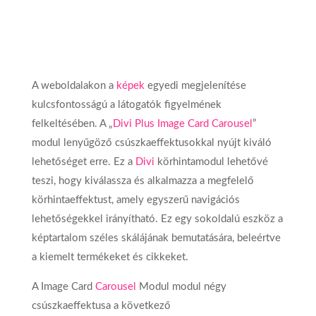
A weboldalakon a
képek
egyedi megjelenítése
kulcsfontosságú a látogatók figyelmének
felkeltésében. A „
Divi Plus Image Card Carousel
”
modul lenyűgöző csúszkaeffektusokkal nyújt kiváló
lehetőséget erre. Ez a
Divi
körhintamodul lehetővé
teszi, hogy kiválassza és alkalmazza a megfelelő
körhintaeffektust, amely egyszerű navigációs
lehetőségekkel irányítható. Ez egy sokoldalú eszköz a
képtartalom széles skálájának bemutatására, beleértve
a kiemelt termékeket és cikkeket.
A Image Card
Carousel
Modul modul négy
csúszkaeffektusa a következő