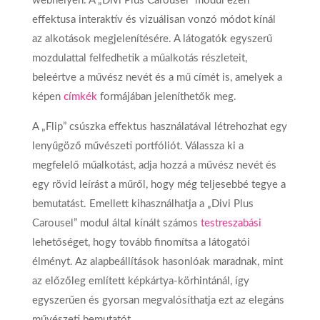
webhelyén. A „Divi Plus Carousel” modul ezen
effektusa interaktív és vizuálisan vonzó módot kínál
az alkotások megjelenítésére. A látogatók egyszerű
mozdulattal felfedhetik a műalkotás részleteit,
beleértve a művész nevét és a mű címét is, amelyek a
képen
címkék
formájában jeleníthetők meg.
A „Flip” csúszka effektus használatával létrehozhat egy
lenyűgöző művészeti portfóliót. Válassza ki a
megfelelő műalkotást, adja hozzá a művész nevét és
egy rövid leírást a műről, hogy még teljesebbé tegye a
bemutatást. Emellett kihasználhatja a „Divi Plus
Carousel” modul által kínált számos
testreszabási
lehetőséget, hogy tovább finomítsa a látogatói
élményt. Az alapbeállítások hasonlóak maradnak, mint
az előzőleg említett képkártya-körhintánál, így
egyszerűen és gyorsan megvalósíthatja ezt az elegáns
művészeti bemutatót.