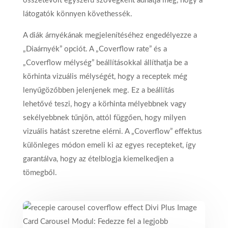
összetevőit egyszerű szövegként adhatja meg, hogy a
látogatók könnyen követhessék.
A diák árnyékának megjelenítéséhez engedélyezze a
„Diaárnyék” opciót. A „Coverflow rate” és a
„Coverflow mélység” beállításokkal állíthatja be a
körhinta vizuális mélységét, hogy a receptek még
lenyűgözőbben jelenjenek meg. Ez a beállítás
lehetővé teszi, hogy a körhinta mélyebbnek vagy
sekélyebbnek tűnjön, attól függően, hogy milyen
vizuális hatást szeretne elérni. A „Coverflow” effektus
különleges módon emeli ki az egyes recepteket, így
garantálva, hogy az ételblogja kiemelkedjen a
tömegből.