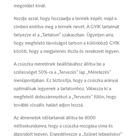
megoldást kínál.
Kezdje azzal, hogy hozzáadja a termék képét, majd a
címben említse meg a termék nevét. A GYIK tartalmát
helyezze el a „Tartalom” szakaszban. Ügyeljen arra,
hogy megfelelő távolságot tartson a különböző GYIK
között, hogy a megjelenés tiszta és rendezett legyen.
A csúszka méretének beállításához állítsa be a
szélességet 50%-ra a „Tervezés” lap „Méretezés”
menüpontjában. Ez biztosítja, hogy a csúszka arányai
optimálisak legyenek a tartalomhoz. Válassza ki a
megfelelő dobozárnnyékot a „Tervezés” fülön, hogy
további vizuális hatást adjon hozzá.
Az átmenetek időtartamát állítsa be 8000
millisekundumra, hogy a csúszka mozgása sima és
átgondolt legyen. Engedélyezze a „Szünet lebegéskor”