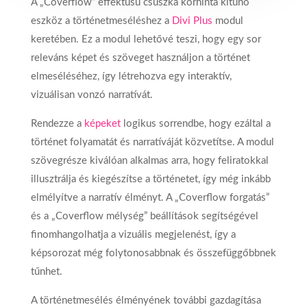
A „Coverflow” effektusú csúszka körhinta kitűnő
eszköz a történetmeséléshez a
Divi Plus
modul
keretében. Ez a modul lehetővé teszi, hogy egy sor
releváns képet és szöveget használjon a történet
elmeséléséhez, így létrehozva egy interaktív,
vizuálisan vonzó narratívát.
Rendezze a
képeket
logikus sorrendbe, hogy ezáltal a
történet folyamatát és narratíváját közvetítse. A modul
szövegrésze kiválóan alkalmas arra, hogy feliratokkal
illusztrálja és kiegészítse a történetet, így még inkább
elmélyítve a narratív élményt. A „Coverflow forgatás”
és a „Coverflow mélység” beállítások segítségével
finomhangolhatja a vizuális megjelenést, így a
képsorozat még folytonosabbnak és összefüggőbbnek
tűnhet.
A történetmesélés élményének további gazdagítása