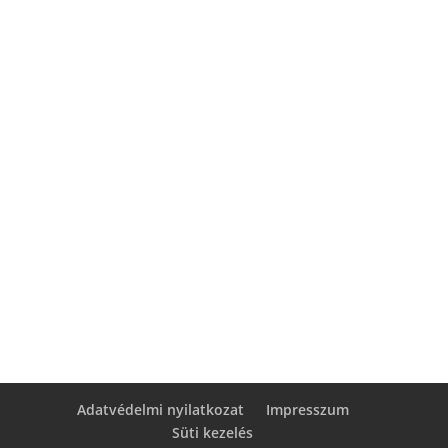
A webdesign már nem az, ami volt. A prémium
ügynökségi munka és a barkácsolási
megoldások közötti egyértelmű határok...
Adatvédelmi nyilatkozat
Impresszum
Süti kezelés