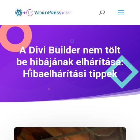
A Divi Builder nem tölt
be hibájának elhárítása:
Hibaelhárítási tippek