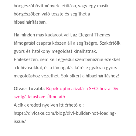
böngészőbővítmények letiltása, vagy egy másik
böngészőben való tesztelés segíthet a
hibaelhárításban.
Ha minden más kudarcot vall, az Elegant Themes
támogatási csapata készen áll a segítségre. Szakértőik
gyors és hatékony megoldást kínálhatnak.
Emlékezzen, nem kell egyedül szembenéznie ezekkel
a kihívásokkal, és a támogatás kérése gyakran gyors
megoldáshoz vezethet. Sok sikert a hibaelhárításhoz!
Olvass tovább:
Képek optimalizálása SEO-hoz a Divi
szolgáltatásban: Útmutató
A cikk eredeti nyelven itt érhető el:
https://divicake.com/blog/divi-builder-not-loading-
issue/