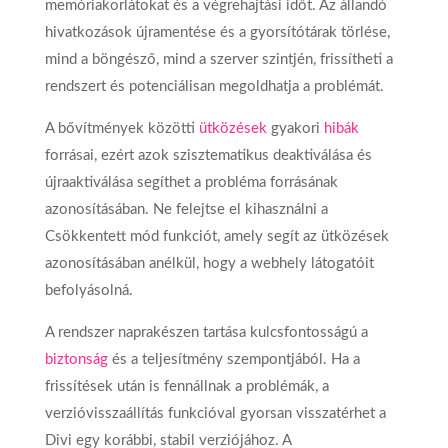
memóriakorlátokat és a végrehajtási időt. Az állandó
hivatkozások újramentése és a gyorsítótárak törlése,
mind a böngésző, mind a szerver szintjén, frissítheti a
rendszert és potenciálisan megoldhatja a problémát.
A bővítmények közötti
ütközések
gyakori
hibák
forrásai, ezért azok szisztematikus deaktiválása és
újraaktiválása segíthet a probléma forrásának
azonosításában. Ne felejtse el kihasználni a
Csökkentett mód funkciót, amely segít az ütközések
azonosításában anélkül, hogy a webhely látogatóit
befolyásolná.
A rendszer naprakészen tartása kulcsfontosságú a
biztonság
és a teljesítmény szempontjából. Ha a
frissítések után is fennállnak a problémák, a
verzióvisszaállítás funkcióval gyorsan visszatérhet a
Divi egy korábbi, stabil verziójához. A