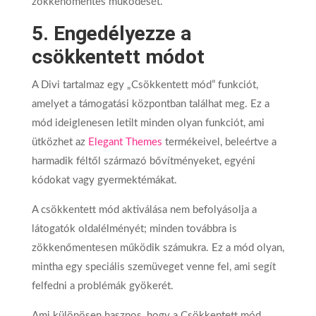
zökkenőmentes működését.
5. Engedélyezze a
csökkentett módot
A Divi tartalmaz egy „Csökkentett mód” funkciót,
amelyet a támogatási központban találhat meg. Ez a
mód ideiglenesen letilt minden olyan funkciót, ami
ütközhet az
Elegant Themes
termékeivel, beleértve a
harmadik féltől származó bővítményeket, egyéni
kódokat vagy gyermektémákat.
A csökkentett mód aktiválása nem befolyásolja a
látogatók oldalélményét; minden továbbra is
zökkenőmentesen működik számukra. Ez a mód olyan,
mintha egy speciális szemüveget venne fel, ami segít
felfedni a problémák gyökerét.
Ami különösen hasznos, hogy a Csökkentett mód