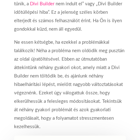
tűnik, a
Divi Builder
nem indult el” vagy „Divi Builder
időtúllépési hiba”. Ez a jelenség széles körben
elterjedt és számos felhasználót érint. Ha Ön is ilyen
gondokkal küzd, nem áll egyedül.
Ne essen kétségbe, ha ezekkel a problémákkal
találkozik! Néha a probléma nem oldódik meg pusztán
az oldal újratöltésével. Ebben az útmutatóban
áttekintünk néhány gyakori okot, amely miatt a Divi
Builder nem töltődik be, és ajánlunk néhány
hibaelhárítási lépést, mielőtt nagyobb változtatásokat
végeznénk. Ezeket úgy válogattuk össze, hogy
elkerülhessük a felesleges módosításokat. Tekintsük
át néhány gyakori problémát és azok gyakorlati
megoldásait, hogy a folyamatot stresszmentesen
kezelhessük.