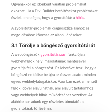
Ugyanakkor ez időnként váratlan problémákat
okozhat. Ha a Divi Builder betöltésekor problémákat
észlel, lehetséges, hogy a gyorsítótár a
hibás
.
A gyorsítótár-problémák diagnosztizálásához és
megoldásához kövesse az alábbi lépéseket:
3.1 Törölje a böngésző gyorsítótárát
A webböngészők
gyorsítótárazási
funkciója a
webhelyfájlok helyi másolatainak mentésével
gyorsítja fel a böngészést. Ez lehetővé teszi, hogy a
böngésző ne töltse be újra az összes adatot minden
egyes webhelylátogatáskor. Azonban ezek a mentett
fájlok idővel elavulhatnak, ami elavult tartalomhoz
vagy webhelyek hibás működéséhez vezethet. Az
alábbiakban adunk egy részletes útmutatót a
gyorsítótárak törléséhez.