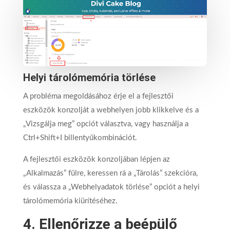
Helyi tárolómemória törlése
A probléma megoldásához érje el a fejlesztői
eszközök konzolját a webhelyen jobb klikkelve és a
„Vizsgálja meg” opciót választva, vagy használja a
Ctrl+Shift+I billentyűkombinációt.
A fejlesztői eszközök konzoljában lépjen az
„Alkalmazás” fülre, keressen rá a „Tárolás” szekcióra,
és válassza a „Webhelyadatok törlése” opciót a helyi
tárolómemória kiürítéséhez.
4. Ellenőrizze a beépülő