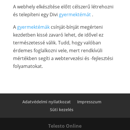
A webhely elkészítése előtt célszerű létrehozni
és telepíteni egy Divi
gyermektémát
.
A
gyermektémák
csínját-bínját megérteni
kezdetben kissé zavaró lehet, de idővel ez
természetessé válik. Tudd, hogy valóban
érdemes foglalkozni vele, mert rendkívüli
mértékben segíti a webtervezési és -fejlesztési
folyamatokat.
Adatvédelmi nyilatkozat
Impresszum
Süti kezelés
Telesto Online