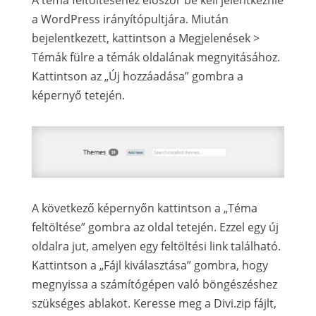
A téma feltöltéséhez először be kell jelentkeznie
a WordPress irányítópultjára. Miután
bejelentkezett, kattintson a Megjelenések >
Témák fülre a témák oldalának megnyitásához.
Kattintson az „Új hozzáadása” gombra a
képernyő tetején.
A következő képernyőn kattintson a „Téma
feltöltése” gombra az oldal tetején. Ezzel egy új
oldalra jut, amelyen egy feltöltési link található.
Kattintson a „Fájl kiválasztása” gombra, hogy
megnyissa a számítógépen való böngészéshez
szükséges ablakot. Keresse meg a Divi.zip fájlt,