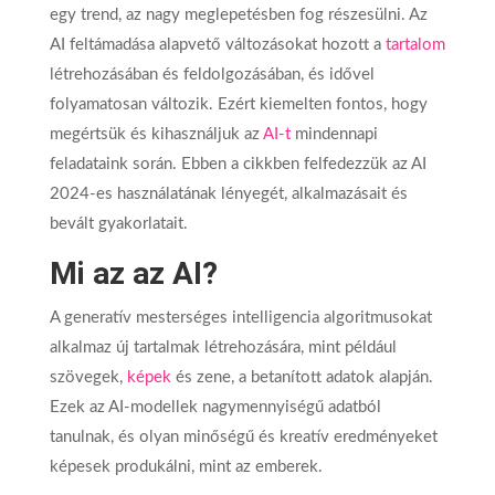
egy trend, az nagy meglepetésben fog részesülni. Az
AI feltámadása alapvető változásokat hozott a
tartalom
létrehozásában és feldolgozásában, és idővel
folyamatosan változik. Ezért kiemelten fontos, hogy
megértsük és kihasználjuk az
AI-t
mindennapi
feladataink során. Ebben a cikkben felfedezzük az AI
2024-es használatának lényegét, alkalmazásait és
bevált gyakorlatait.
Mi az az AI?
A generatív mesterséges intelligencia algoritmusokat
alkalmaz új tartalmak létrehozására, mint például
szövegek,
képek
és zene, a betanított adatok alapján.
Ezek az AI-modellek nagymennyiségű adatból
tanulnak, és olyan minőségű és kreatív eredményeket
képesek produkálni, mint az emberek.