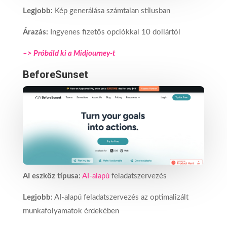
Legjobb:
Kép generálása számtalan stílusban
Árazás:
Ingyenes fizetős opciókkal 10 dollártól
–> Próbáld ki a Midjourney-t
BeforeSunset
AI eszköz típusa:
AI-alapú
feladatszervezés
Legjobb:
AI-alapú feladatszervezés az optimalizált
munkafolyamatok érdekében