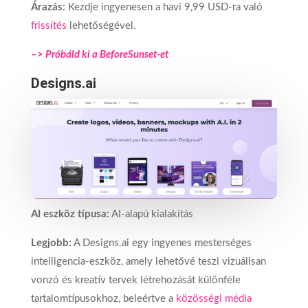
Árazás:
Kezdje ingyenesen a havi 9,99 USD-ra való
frissítés
lehetőségével.
–> Próbáld ki a BeforeSunset-et
Designs.ai
AI eszköz típusa:
AI-alapú kialakítás
Legjobb:
A Designs.ai egy ingyenes mesterséges
intelligencia-eszköz, amely lehetővé teszi vizuálisan
vonzó és kreatív tervek létrehozását különféle
tartalomtípusokhoz, beleértve a
közösségi média