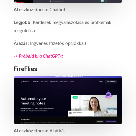
AI eszköz típusa:
Chatbot
Legjobb:
Kérdések megválaszolása és problémák
megoldása
Árazás:
Ingyenes (fizetős opciókkal)
-> Próbáld ki a ChatGPT-t
FireFlies
AI eszköz típusa:
AI átírás