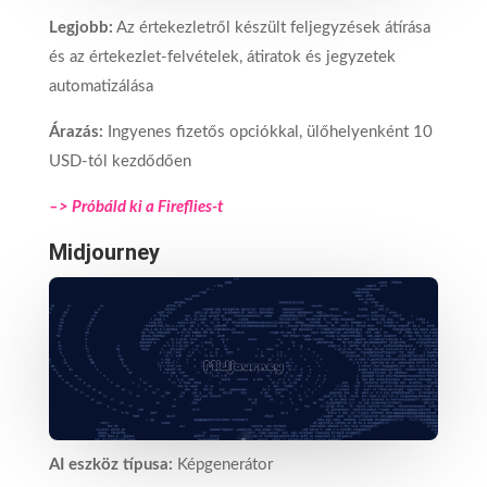
Legjobb:
Az értekezletről készült feljegyzések átírása
és az értekezlet-felvételek, átiratok és jegyzetek
automatizálása
Árazás:
Ingyenes fizetős opciókkal, ülőhelyenként 10
USD-tól kezdődően
–> Próbáld ki a Fireflies-t
Midjourney
AI eszköz típusa:
Képgenerátor