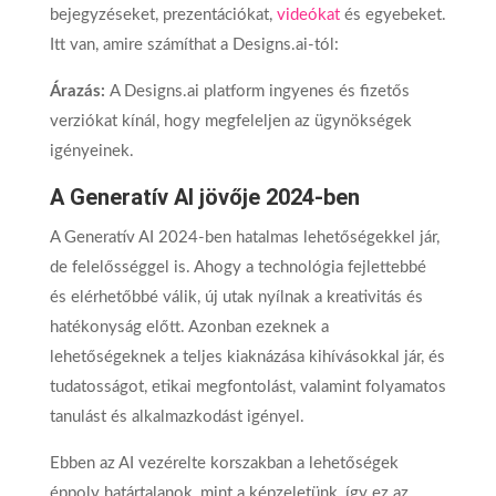
bejegyzéseket, prezentációkat,
videókat
és egyebeket.
Itt van, amire számíthat a Designs.ai-tól:
Árazás:
A Designs.ai platform ingyenes és fizetős
verziókat kínál, hogy megfeleljen az ügynökségek
igényeinek.
A Generatív AI jövője 2024-ben
A Generatív AI 2024-ben hatalmas lehetőségekkel jár,
de felelősséggel is. Ahogy a technológia fejlettebbé
és elérhetőbbé válik, új utak nyílnak a kreativitás és
hatékonyság előtt. Azonban ezeknek a
lehetőségeknek a teljes kiaknázása kihívásokkal jár, és
tudatosságot, etikai megfontolást, valamint folyamatos
tanulást és alkalmazkodást igényel.
Ebben az AI vezérelte korszakban a lehetőségek
éppoly határtalanok, mint a képzeletünk, így ez az