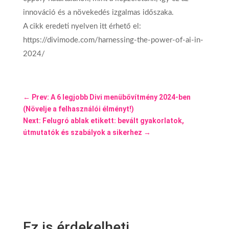
innováció és a növekedés izgalmas időszaka.
A cikk eredeti nyelven itt érhető el:
https://divimode.com/harnessing-the-power-of-ai-in-
2024/
←
Prev: A 6 legjobb Divi menübővítmény 2024-ben
(Növelje a felhasználói élményt!)
Next: Felugró ablak etikett: bevált gyakorlatok,
útmutatók és szabályok a sikerhez
→
Ez is érdekelheti…