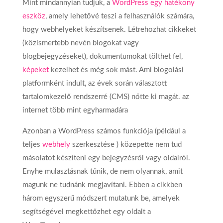
Mint mindannyian tudjuk, a
WordPress egy hatékony
eszköz
, amely lehetővé teszi a felhasználók számára,
hogy webhelyeket készítsenek. Létrehozhat cikkeket
(közismertebb nevén blogokat vagy
blogbejegyzéseket), dokumentumokat tölthet fel,
képeket
kezelhet és még sok mást. Ami blogolási
platformként indult, az évek során választott
tartalomkezelő rendszerré (CMS) nőtte ki magát. az
internet több mint egyharmadára
Azonban a WordPress számos funkciója (például a
teljes
webhely
szerkesztése ) közepette nem tud
másolatot készíteni egy bejegyzésről vagy oldalról.
Enyhe mulasztásnak tűnik, de nem olyannak, amit
magunk ne tudnánk megjavítani. Ebben a cikkben
három egyszerű módszert mutatunk be, amelyek
segítségével megkettőzhet egy oldalt a