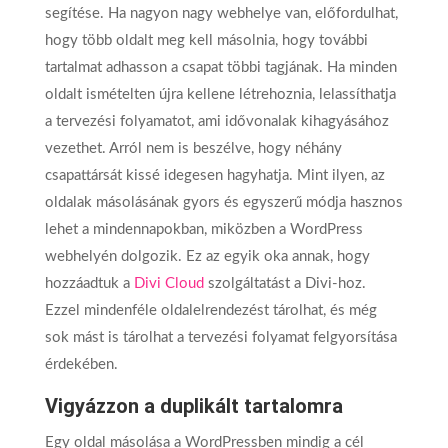
segítése. Ha nagyon nagy webhelye van, előfordulhat,
hogy több oldalt meg kell másolnia, hogy további
tartalmat adhasson a csapat többi tagjának. Ha minden
oldalt ismételten újra kellene létrehoznia, lelassíthatja
a tervezési folyamatot, ami idővonalak kihagyásához
vezethet. Arról nem is beszélve, hogy néhány
csapattársát kissé idegesen hagyhatja. Mint ilyen, az
oldalak másolásának gyors és egyszerű módja hasznos
lehet a mindennapokban, miközben a WordPress
webhelyén dolgozik. Ez az egyik oka annak, hogy
hozzáadtuk a
Divi Cloud
szolgáltatást a Divi-hoz.
Ezzel mindenféle oldalelrendezést tárolhat, és még
sok mást is tárolhat a tervezési folyamat felgyorsítása
érdekében.
Vigyázzon a duplikált tartalomra
Egy oldal másolása a WordPressben mindig a cél