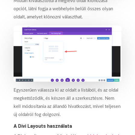
Miután kiválasztotta a meglévő oldal klónozása
opciót, látni fogja a webhelyén belüli összes olyan
oldalt, amelyet klónozni választhat.
Egyszerűen válassza ki az oldalt a listából, és az oldal
megkettőződik, és készen áll a szerkesztésre. Nem
kell módosítania az állandó hivatkozást, mivel teljesen
új oldalról fog dolgozni.
A Divi Layouts használata