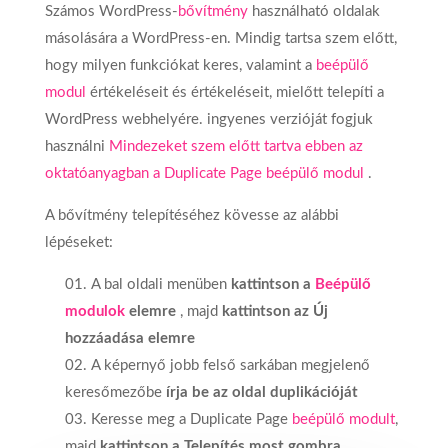
Számos WordPress-
bővítmény
használható oldalak
másolására a WordPress-en. Mindig tartsa szem előtt,
hogy milyen funkciókat keres, valamint a
beépülő
modul
értékeléseit és értékeléseit, mielőtt telepíti a
WordPress webhelyére. ingyenes verzióját fogjuk
használni
Mindezeket szem előtt tartva ebben az
oktatóanyagban a Duplicate Page beépülő modul
.
A bővítmény telepítéséhez kövesse az alábbi
lépéseket:
A bal oldali menüben
kattintson a
Beépülő
modulok
elemre
, majd
kattintson az Új
hozzáadása elemre
A képernyő jobb felső sarkában megjelenő
keresőmezőbe
írja be az oldal duplikációját
Keresse meg a Duplicate Page
beépülő modult
,
majd
kattintson a Telepítés most gombra