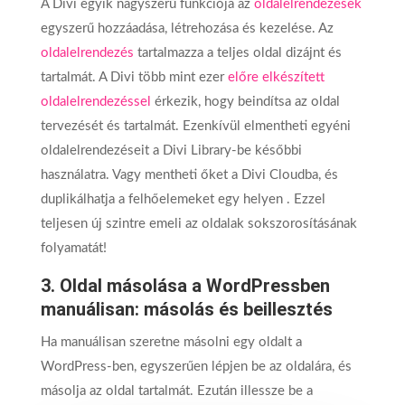
A Divi egyik nagyszerű funkciója az
oldalelrendezések
egyszerű hozzáadása, létrehozása és kezelése. Az
oldalelrendezés
tartalmazza a teljes oldal dizájnt és
tartalmát. A Divi több mint ezer
előre elkészített
oldalelrendezéssel
érkezik, hogy beindítsa az oldal
tervezését és tartalmát. Ezenkívül elmentheti egyéni
oldalelrendezéseit a Divi Library-be későbbi
használatra. Vagy mentheti őket a Divi Cloudba, és
duplikálhatja a felhőelemeket egy helyen . Ezzel
teljesen új szintre emeli az oldalak sokszorosításának
folyamatát!
3. Oldal másolása a WordPressben
manuálisan: másolás és beillesztés
Ha manuálisan szeretne másolni egy oldalt a
WordPress-ben, egyszerűen lépjen be az oldalára, és
másolja az oldal tartalmát. Ezután illessze be a