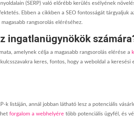
nyoldalain (SERP) való előrébb kerülés esélyének növel
fektetés. Ebben a cikkben a SEO fontosságát tárgyaljuk 
a magasabb rangsorolás eléréséhez.
az ingatlanügynökök számára
mata, amelynek célja a magasabb rangsorolás elérése a
s kulcsszavakra keres, fontos, hogy a weboldal a keresés
k listáján, annál jobban látható lesz a potenciális vásár
thet
forgalom a webhelyére
több potenciális ügyfél, és vé