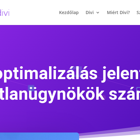
Kezdőlap
Divi
Miért Divi?
S
ptimalizálás jele
tlanügynökök sz