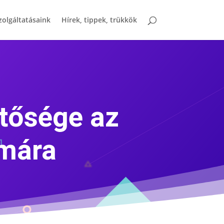
zolgáltatásaink
Hírek, tippek, trükkök
ntősége az
ámára