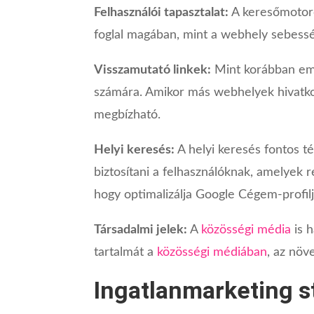
Felhasználói tapasztalat:
A keresőmoto
foglal magában, mint a webhely sebessé
Visszamutató linkek:
Mint korábban emlí
számára. Amikor más webhelyek hivatko
megbízható.
Helyi keresés:
A helyi keresés fontos 
biztosítani a felhasználóknak, amelyek r
hogy optimalizálja Google Cégem-profilj
Társadalmi jelek:
A
közösségi média
is h
tartalmát a
közösségi médiában
, az növ
Ingatlanmarketing s