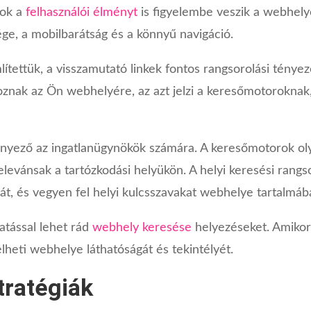
rok a
felhasználói élményt
is figyelembe veszik a webhely
ge, a mobilbarátság és a könnyű navigáció.
tettük, a visszamutató linkek fontos rangsorolási ténye
znak az Ön webhelyére, az azt jelzi a keresőmotorokna
tényező az ingatlanügynökök számára. A keresőmotorok 
elevánsak a tartózkodási helyükön. A helyi keresési rangs
át, és vegyen fel helyi kulcsszavakat webhelye tartalmáb
atással lehet rád
webhely keresése
helyezéseket. Amiko
elheti webhelye láthatóságát és tekintélyét.
tratégiák