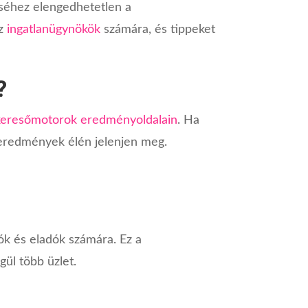
éséhez elengedhetetlen a
az
ingatlanügynökök
számára, és tippeket
?
keresőmotorok eredményoldalain
. Ha
i eredmények élén jelenjen meg.
lók és eladók számára. Ez a
gül több üzlet.