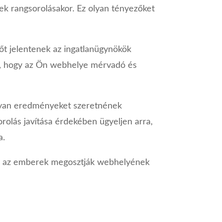
ek rangsorolásakor. Ez olyan tényezőket
zőt jelentenek az ingatlanügynökök
k, hogy az Ön webhelye mérvadó és
olyan eredményeket szeretnének
orolás javítása érdekében ügyeljen arra,
a.
r az emberek megosztják webhelyének