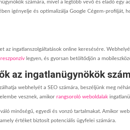
anügynökök számára, mivel a legtöbb vevő és eladó egy ad
ében igényelje és optimalizálja Google Cégem-profilját, ho
et az ingatlanszolgáltatások online keresésére. Webhel
e
reszponzív
legyen, és gyorsan betöltődjön a mobileszköz
zők az ingatlanügynökök szá
zálhatja webhelyét a SEO számára, beszéljünk meg néhán
yelembe vesznek, amikor
rangsoroló weboldalak
ingatlan
váló minőségű, egyedi és vonzó tartalmakat. Amikor webh
 amely értéket biztosít potenciális ügyfelei számára.