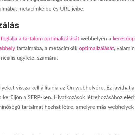
rtalmába, metacímkéibe és URL-jeibe.
zálás
foglalja a tartalom optimalizálását
webhelyén a
keresőopt
ebhely
tartalmába, a metacímkék
optimalizálását
, valami
enciális ügyfelei számára.
lyeket vissza kell állítania az Ön webhelyére. Ez javíthatj
 kerüljön a SERP-ken. Hivatkozások létrehozásához elér
minőségű tartalmat hozhat létre, amelyre más webhelyek 