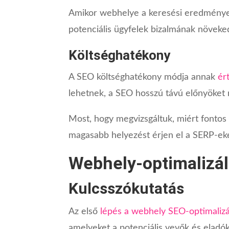
Amikor webhelye a keresési eredmények 
potenciális ügyfelek bizalmának növeke
Költséghatékony
A SEO költséghatékony módja annak
ér
lehetnek, a SEO hosszú távú előnyöket 
Most, hogy megvizsgáltuk, miért fonto
magasabb helyezést érjen el a SERP-ek
Webhely-optimalizá
Kulcsszókutatás
Az első
lépés a webhely SEO-optimaliz
amelyeket a potenciális vevők és eladók