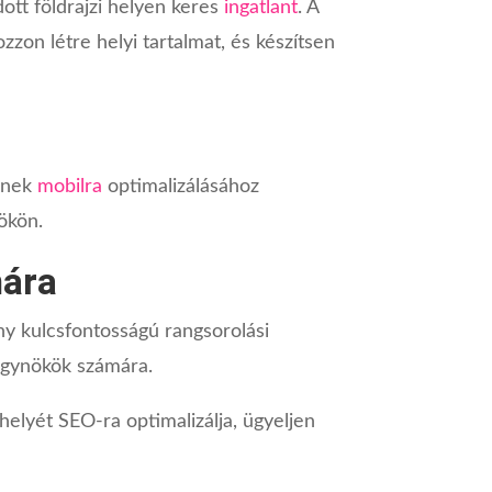
ott földrajzi helyen keres
ingatlant
. A
zzon létre helyi tartalmat, és készítsen
yének
mobilra
optimalizálásához
ökön.
mára
y kulcsfontosságú rangsorolási
ügynökök számára.
elyét SEO-ra optimalizálja, ügyeljen