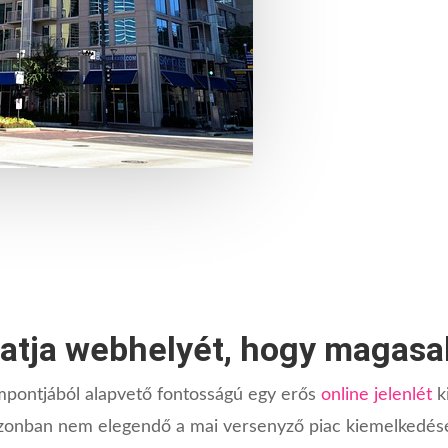
atja webhelyét, hogy magasa
mpontjából alapvető fontosságú egy erős
online jelenlét
k
nban nem elegendő a mai versenyző piac kiemelkedésé