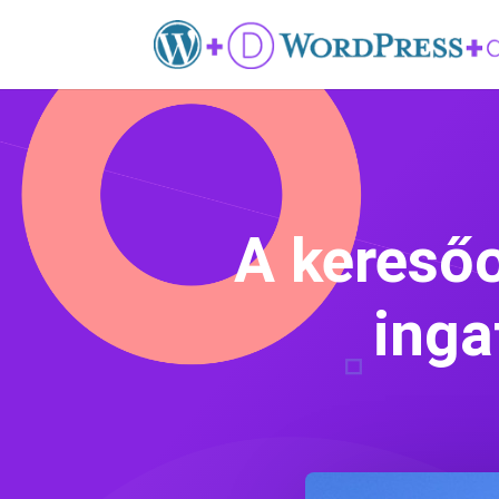
A keresőo
inga