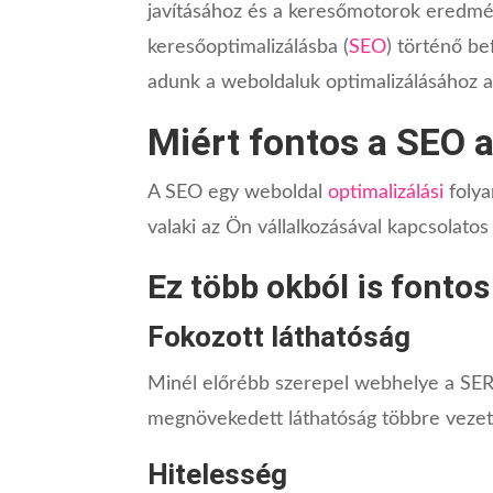
javításához és a keresőmotorok eredmé
keresőoptimalizálásba (
SEO
) történő be
adunk a weboldaluk optimalizálásához 
Miért fontos a SEO 
A SEO egy weboldal
optimalizálási
folya
valaki az Ön vállalkozásával kapcsolato
Ez több okból is fontos
Fokozott láthatóság
Minél előrébb szerepel webhelye a SERP-
megnövekedett láthatóság többre veze
Hitelesség