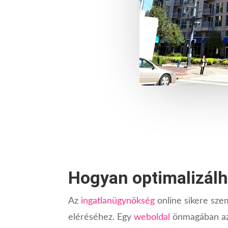
Hogyan optimalizálh
Az
ingatlanügynökség
online sikere sze
eléréséhez. Egy
weboldal
önmagában azo