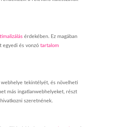
imalizálás
érdekében. Ez magában
nt egyedi és vonzó
tartalom
a webhelye tekintélyét, és növelheti
het más ingatlanwebhelyeket, részt
hivatkozni szeretnének.