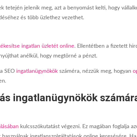
tetején jelenik meg, azt a benyomást kelti, hogy vállalk
déséhez és több üzlethez vezethet.
tékesítse ingatlan üzletét online
. Ellentétben a fizetett h
nyújthat anélkül, hogy megtörné a pénzt.
s a SEO
ingatlanügynökök
száméra, nézzük meg, hogyan
o
en.
lás ingatlanügynökök számár
álásában
kulcsszókutatást végezni. Ez magában foglalja az
 használnak ingatlanszolgáltatások online keresésére. Ha