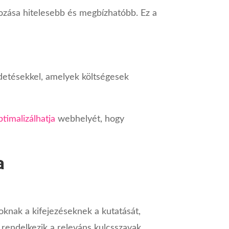
ozása hitelesebb és megbízhatóbb. Ez a
irdetésekkel, amelyek költségesek
ptimalizálhatja
webhelyét, hogy
a
oknak a kifejezéseknek a kutatását,
 rendelkezik a releváns kulcsszavak