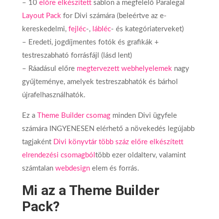
– 10
előre elkészített
sablon a megfelelő Paralegal
Layout Pack
for Divi számára (beleértve az e-
kereskedelmi,
fejléc
-,
lábléc
- és kategóriaterveket)
– Eredeti, jogdíjmentes fotók és grafikák +
testreszabható forrásfájl (lásd lent)
– Ráadásul előre
megtervezett webhelyelemek
nagy
gyűjteménye, amelyek testreszabhatók és bárhol
újrafelhasználhatók.
Ez a
Theme Builder csomag
minden Divi ügyfele
számára INGYENESEN elérhető a növekedés legújabb
tagjaként
Divi könyvtár több száz előre elkészített
elrendezési csomagból
több ezer oldalterv, valamint
számtalan
webdesign
elem és forrás.
Mi az a Theme Builder
Pack?