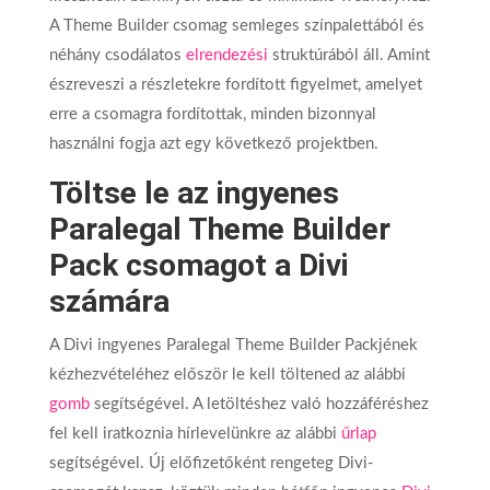
A Theme Builder csomag semleges színpalettából és
néhány csodálatos
elrendezési
struktúrából áll. Amint
észreveszi a részletekre fordított figyelmet, amelyet
erre a csomagra fordítottak, minden bizonnyal
használni fogja azt egy következő projektben.
Töltse le az ingyenes
Paralegal Theme Builder
Pack csomagot a Divi
számára
A Divi ingyenes Paralegal Theme Builder Packjének
kézhezvételéhez először le kell töltened az alábbi
gomb
segítségével. A letöltéshez való hozzáféréshez
fel kell iratkoznia hírlevelünkre az alábbi
űrlap
segítségével. Új előfizetőként rengeteg Divi-