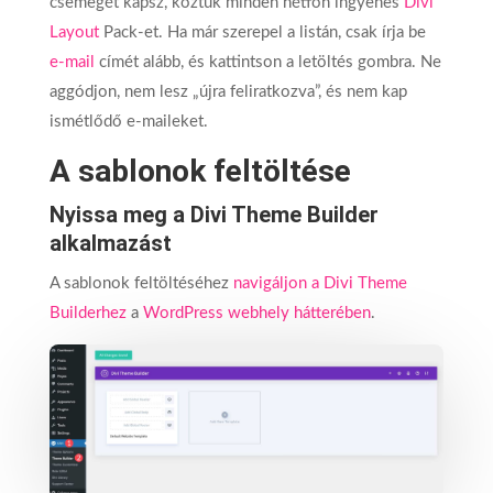
csemegét kapsz, köztük minden hétfőn ingyenes
Divi
Layout
Pack-et. Ha már szerepel a listán, csak írja be
e-mail
címét alább, és kattintson a letöltés gombra. Ne
aggódjon, nem lesz „újra feliratkozva”, és nem kap
ismétlődő e-maileket.
A sablonok feltöltése
Nyissa meg a Divi Theme Builder
alkalmazást
A sablonok feltöltéséhez
navigáljon a Divi Theme
Builderhez
a
WordPress webhely hátterében
.