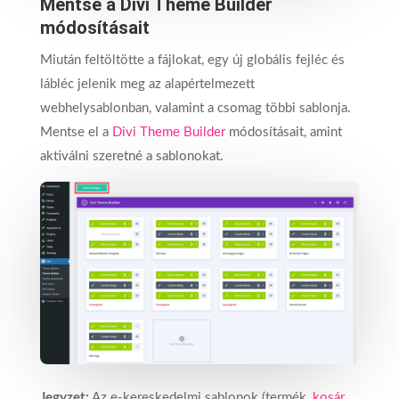
Mentse a Divi Theme Builder
módosításait
Miután feltöltötte a fájlokat, egy új globális fejléc és
lábléc jelenik meg az alapértelmezett
webhelysablonban, valamint a csomag többi sablonja.
Mentse el a
Divi Theme Builder
módosításait, amint
aktiválni szeretné a sablonokat.
Jegyzet:
Az e-kereskedelmi sablonok (termék,
kosár