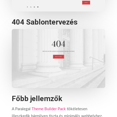
404 Sablontervezés
Főbb jellemzők
A Paralegal
Theme Builder Pack
tökéletesen
illeszkedik bármilyen tiszta és minimális webhelyhez.