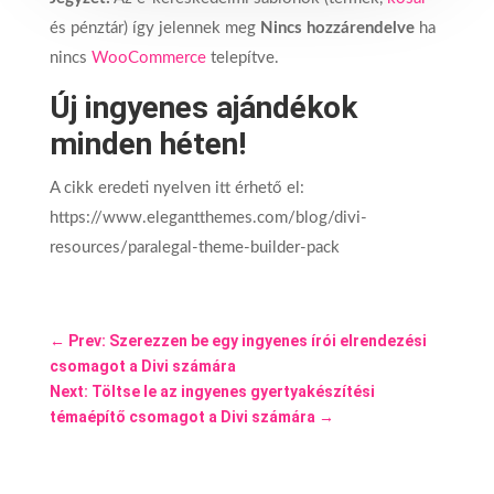
és pénztár) így jelennek meg
Nincs hozzárendelve
ha
nincs
WooCommerce
telepítve.
Új ingyenes ajándékok
minden héten!
A cikk eredeti nyelven itt érhető el:
https://www.elegantthemes.com/blog/divi-
resources/paralegal-theme-builder-pack
←
Prev: Szerezzen be egy ingyenes írói elrendezési
csomagot a Divi számára
Next: Töltse le az ingyenes gyertyakészítési
témaépítő csomagot a Divi számára
→