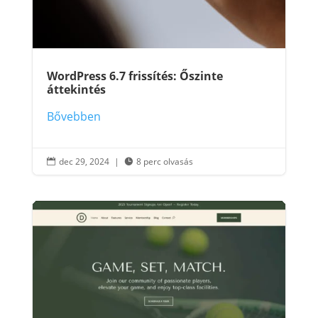
WordPress 6.7 frissítés: Őszinte
áttekintés
Bővebben
dec 29, 2024
|
8 perc olvasás

