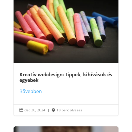
Kreatív webdesign: tippek, kihívások és
egyebek
Bővebben
dec 30, 2024
|
18 perc olvasás

