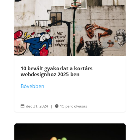
10 bevált gyakorlat a kortárs
webdesignhoz 2025-ben
Bővebben
dec 31, 2024
|
15 perc olvasás

