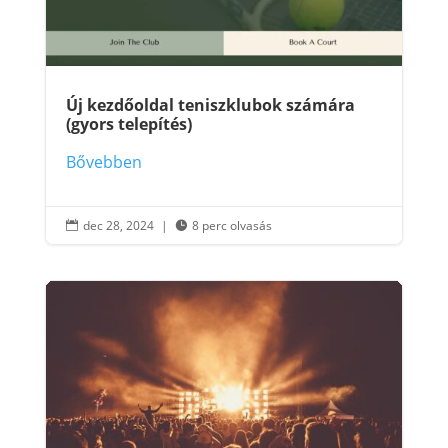
Új kezdőoldal teniszklubok számára
(gyors telepítés)
Bővebben
dec 28, 2024
|
8 perc olvasás

