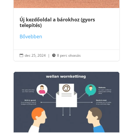
Új kezdőoldal a bárokhoz (gyors
telepítés)
Bővebben
dec 25, 2024
|
8 perc olvasás

