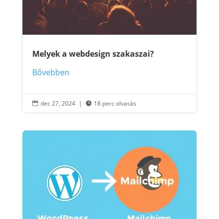
Melyek a webdesign szakaszai?
Bővebben
dec 27, 2024
|
18 perc olvasás

