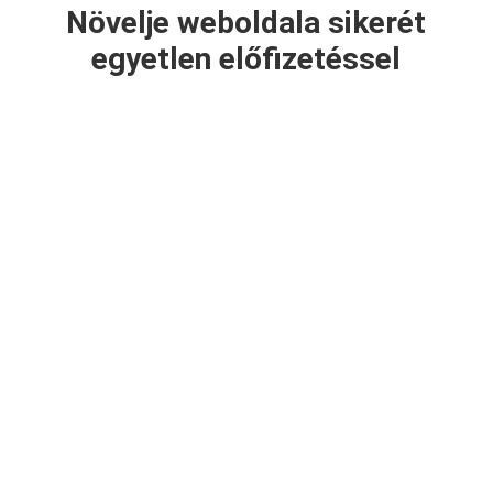
Növelje weboldala sikerét
egyetlen előfizetéssel

Korlátlan használat
Egyetlen előfizetéssel korlátlanul
használhatja témáinkat és
bővítményeinket. Telepítse őket
tetszőleges számú webhelyre egyetlen
licenc használatával. Használhatja a DIVI