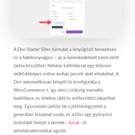
A Divi Starter Sites túlmutat a lenyűgöző tervezésen
és a hatékonyságon – az e-kereskedelmet szem előtt
tartva készültek! Néhány kattintással egy teljesen
működőképes online áruház percek alatt elindulhat. A
Divi automatikusan telepíti és konfigurálja a
WooCommerce-t, így nincs szükség manuális
beállításra, és értékes időt és erőfeszítést takaríthat
meg. Egyszerűen jelölje be a jelölőnégyzetet a
generálási folyamat során, és a Divi egy gyönyörű
boltoldalt telepít a termék-,
kosár
- és
pénztársablonokkal együtt.