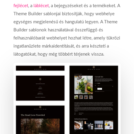
fejlécet
, a
láblécet
, a bejegyzéseket és a termékeket. A
Theme Builder sablonjai biztosítják, hogy webhelye
egységes megjelenésű és hangulatú legyen. A Theme
Builder sablonok használatával összefüggő és
felhasználóbarát webhelyet hozhat létre, amely tükrözi
ingatlanüzlete márkaidentitását, és arra készteti a
látogatókat, hogy még többért térjenek vissza.