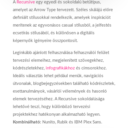
A
Recursive
egy egyedi és sokoldalú betűtípus,
amelyet az Arrow Type tervezett. Széles skálájú előre
definiált stílusokkal rendelkezik, amelyek inspirációt
merítenek az egyvonásos casual stílusból, a jelfestés
ecsetírás stílusából, és különösen a digitális
képernyők igényeire összpontosít.
Leginkább ajánlott felhasználása felhasználói felület
tervezési elemeihez, megjelenített szövegekhez,
kódrészletekhez,
infografikákhoz
és címsorokhoz.
Ideális választás lehet például menük, navigációs
útvonalak, blogbejegyzésekben található kódrészletek,
esettanulmányok, vásárlói vélemények és hasonló
elemek tervezéséhez. A Recursive sokoldalúsága
lehetővé teszi, hogy különböző tervezési
projektekhez hatékonyan alkalmazható legyen.
Kombinálható:
Nunito, Rubik és IBM Plex Sans.