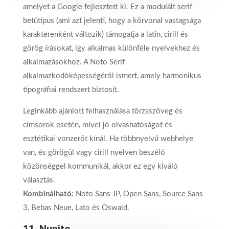
amelyet a Google fejlesztett ki. Ez a modulált serif
betűtípus (ami azt jelenti, hogy a körvonal vastagsága
karakterenként változik) támogatja a latin, cirill és
görög írásokat, így alkalmas különféle nyelvekhez és
alkalmazásokhoz. A Noto Serif
alkalmazkodóképességéről ismert, amely harmonikus
tipográfiai rendszert biztosít.
Leginkább ajánlott felhasználása törzsszöveg és
címsorok esetén, mivel jó olvashatóságot és
esztétikai vonzerőt kínál. Ha többnyelvű webhelye
van, és görögül vagy cirill nyelven beszélő
közönséggel kommunikál, akkor ez egy kiváló
választás.
Kombinálható:
Noto Sans JP, Open Sans, Source Sans
3, Bebas Neue, Lato és Oswald.
11. Nunito