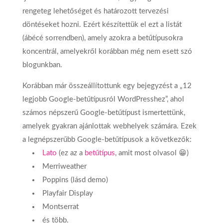
rengeteg lehetőséget és határozott tervezési
döntéseket hozni. Ezért készítettük el ezt a listát
(ábécé sorrendben), amely azokra a betűtípusokra
koncentrál, amelyekről korábban még nem esett szó
blogunkban.
Korábban már összeállítottunk egy bejegyzést a „12
legjobb Google-betűtípusról WordPresshez”, ahol
számos népszerű Google-betűtípust ismertettünk,
amelyek gyakran ajánlottak webhelyek számára. Ezek
a legnépszerűbb Google-betűtípusok a következők:
Lato
(ez az a
betűtípus
, amit most olvasol 😁)
Merriweather
Poppins (lásd demo)
Playfair Display
Montserrat
és több.