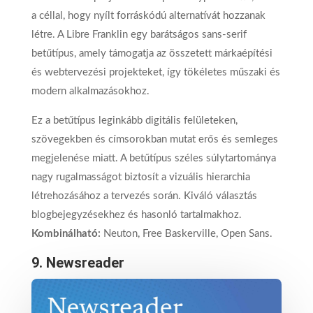
a céllal, hogy nyílt forráskódú alternatívát hozzanak
létre. A Libre Franklin egy barátságos sans-serif
betűtípus, amely támogatja az összetett márkaépítési
és webtervezési projekteket, így tökéletes műszaki és
modern alkalmazásokhoz.
Ez a betűtípus leginkább digitális felületeken,
szövegekben és címsorokban mutat erős és semleges
megjelenése miatt. A betűtípus széles súlytartománya
nagy rugalmasságot biztosít a vizuális hierarchia
létrehozásához a tervezés során. Kiváló választás
blogbejegyzésekhez és hasonló tartalmakhoz.
Kombinálható:
Neuton, Free Baskerville, Open Sans.
9. Newsreader