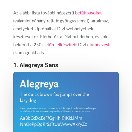
Az alábbi lista további népszerű
betűtípusokat
(valamint néhány rejtett gyöngyszemet) tartalmaz,
amelyeket kipróbálhat Divi webhelyeinek
készítésekor. Elérhetők a Divi builderben, és sok
bekerült a 250+
előre elkészített
Divi
elrendezési
csomagunkba is.
1. Alegreya Sans