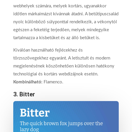
webhelyek számára, melyek kortárs, ugyanakkor
időtlen márkaimázst kívánnak átadni. A betűtípuscsalád
nyolc különböző súlyponttal rendelkezik, a vékonytól
egészen a feketéig terjedően, melyek mindegyike
tartalmazza a kisbetűket és az álló betűket is.
Kiválóan használható fejlécekhez és
törzsszövegekhez egyaránt. A letisztult és modern
megjelenésének köszönhetően különösen hatékony
technológiai és kortárs webdizájnok esetén.
Kombinálható:
Flamenco.
3. Bitter