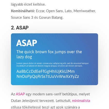
lágyabb érzet keltése.
Kombinálható:
Eczar, Open Sans, Lato, Merriweather,
Source Sans 3 és Gowun Batang.
2. ASAP
Az
ASAP
egy modern sans-serif betűtípus, melyet
Dušan Jelesijević tervezett. Letisztult,
minimalista
stílusa tökéletessé teszi azt azok számára a