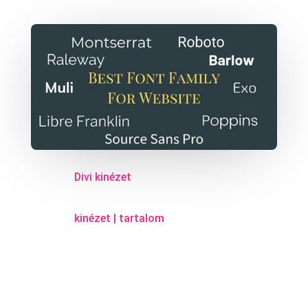
Divi kinézet
kinézet
|
tartalom