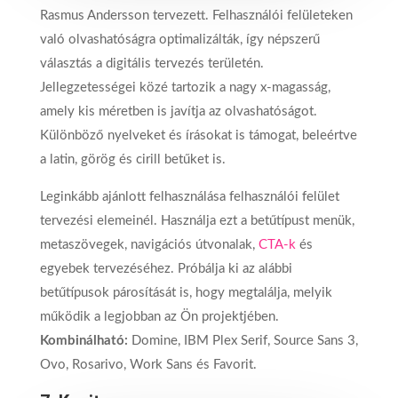
Rasmus Andersson tervezett. Felhasználói felületeken
való olvashatóságra optimalizálták, így népszerű
választás a digitális tervezés területén.
Jellegzetességei közé tartozik a nagy x-magasság,
amely kis méretben is javítja az olvashatóságot.
Különböző nyelveket és írásokat is támogat, beleértve
a latin, görög és cirill betűket is.
Leginkább ajánlott felhasználása felhasználói felület
tervezési elemeinél. Használja ezt a betűtípust menük,
metaszövegek, navigációs útvonalak,
CTA-k
és
egyebek tervezéséhez. Próbálja ki az alábbi
betűtípusok párosítását is, hogy megtalálja, melyik
működik a legjobban az Ön projektjében.
Kombinálható:
Domine, IBM Plex Serif, Source Sans 3,
Ovo, Rosarivo, Work Sans és Favorit.