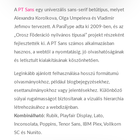
A
PT Sans
egy univerzális sans-serif betűtípus, melyet
Alexandra Korolkova, Olga Umpeleva és Vladimir
Jefimov tervezett. A ParaType adta ki 2009-ben, és az
„Orosz Föderáció nyilvános típusai” projekt részeként
fejlesztették ki. A PT Sans számos alkalmazásban
hasznos, a webtől a nyomtatásig, jó olvashatóságának
és letisztult kialakításának köszönhetően.
Leginkább ajánlott felhasználása hosszú formátumú
olvasmányokhoz, például blogbejegyzésekhez,
esettanulmányokhoz vagy jelentésekhez. Különböző
súlyai ​​rugalmasságot biztosítanak a vizuális hierarchia
létrehozásához a webdizájnban.
Kombinálható:
Rubik, Playfair Display, Lato,
Inconsolata, Poppins, Tenor Sans, IBM Plex, Vollkorn
SC és Nunito.