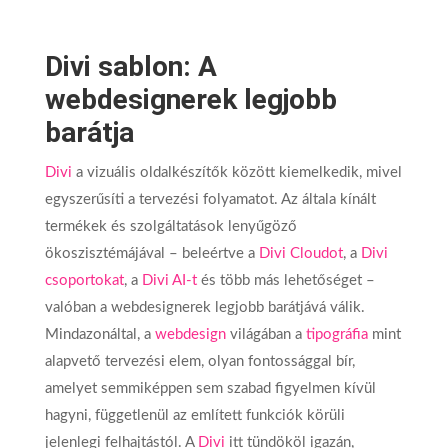
Divi sablon: A
webdesignerek legjobb
barátja
Divi
a vizuális oldalkészítők között kiemelkedik, mivel
egyszerűsíti a tervezési folyamatot. Az általa kínált
termékek és szolgáltatások lenyűgöző
ökoszisztémájával – beleértve a
Divi Cloudot
, a
Divi
csoportokat
, a
Divi AI-t
és több más lehetőséget –
valóban a webdesignerek legjobb barátjává válik.
Mindazonáltal, a
webdesign
világában a
tipográfia
mint
alapvető tervezési elem, olyan fontossággal bír,
amelyet semmiképpen sem szabad figyelmen kívül
hagyni, függetlenül az említett funkciók körüli
jelenlegi felhajtástól. A
Divi
itt tündököl igazán,