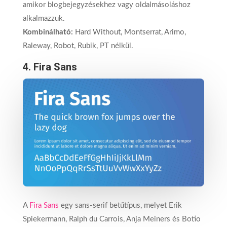
amikor blogbejegyzésekhez vagy oldalmásoláshoz
alkalmazzuk.
Kombinálható:
Hard Without, Montserrat, Arimo,
Raleway, Robot, Rubik, PT nélkül.
4. Fira Sans
A
Fira Sans
egy sans-serif betűtípus, melyet Erik
Spiekermann, Ralph du Carrois, Anja Meiners és Botio