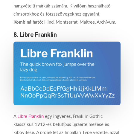
hangvételű márkák számára. Kiválóan használható
címsorokhoz és törzsszövegekhez egyaránt.
Kombinálható:
Hind, Montserrat, Maitree, Archívum.
8. Libre Franklin
A
Libre Franklin
egy ingyenes, Franklin Gothic
klasszikus 1912-es betűtípus újraértelmezése és
kibővítése. A projektet az Impallari Type vezette, azzal